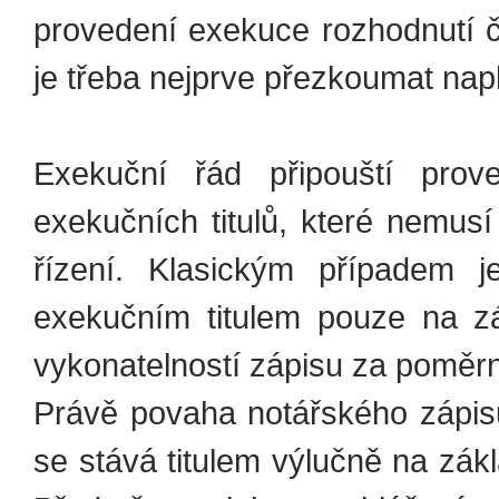
provedení exekuce rozhodnutí č
je třeba nejprve přezkoumat nap
Exekuční řád připouští prov
exekučních titulů, které nemus
řízení. Klasickým případem j
exekučním titulem pouze na z
vykonatelností zápisu za poměr
Právě povaha notářského zápis
se stává titulem výlučně na zák