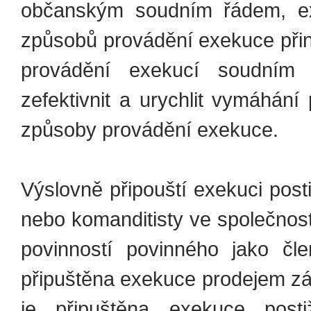
občanským soudním řádem, exe
způsobů provádění exekuce přiná
provádění exekucí soudním
zefektivnit a urychlit vymáhání
způsoby provádění exekuce.
Výslovně připouští exekuci post
nebo komanditisty ve společnost
povinností povinného jako čl
připuštěna exekuce prodejem zást
je připuštěna exekuce posti