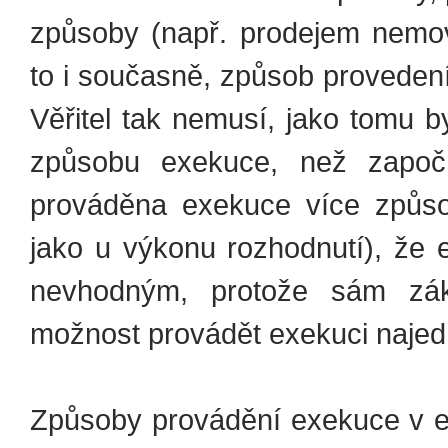
způsoby (např. prodejem nemovi
to i současně, způsob provedení
Věřitel tak nemusí, jako tomu 
způsobu exekuce, než započ
prováděna exekuce více způso
jako u výkonu rozhodnutí), že
nevhodným, protože sám zák
možnost provádět exekuci najed
Způsoby provádění exekuce v e