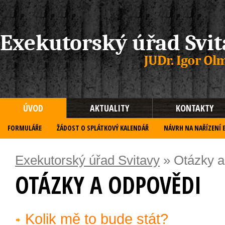
Exekutorský úřad Svit
ÚVOD
AKTUALITY
KONTAKTY
FORMULÁŘE
ŽÁDOST O SPLÁTKOVÝ KALENDÁŘ
NÁVRH NA NAŘÍZENÍ 
Exekutorský úřad Svitavy
» Otázky a
OTÁZKY A ODPOVĚDI
Kolik mě to bude stát?