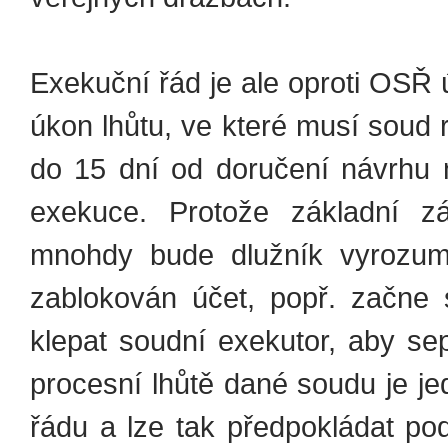
Exekuční řád je ale oproti OSŘ 
úkon lhůtu, ve které musí soud 
do 15 dní od doručení návrhu 
exekuce. Protože základní z
mnohdy bude dlužník vyrozum
zablokován účet, popř. začne
klepat soudní exekutor, aby se
procesní lhůtě dané soudu je j
řádu a lze tak předpokládat pod