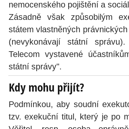
nemocenského pojištění a sociá
Zásadně však způsobilým exe
státem vlastněných právnických 
(nevykonávají státní správu)
Telecom vystavené účastníků
státní správy".
Kdy mohu přijít?
Podmínkou, aby soudní exekuto
tzv. exekuční titul, který je po 
Věřitel, resp. osoba oprávn