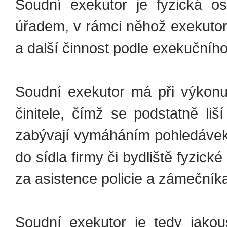
Soudní exekutor je fyzická os
úřadem, v rámci něhož exekutor
a další činnost podle exekučního
Soudní exekutor má při výkonu
činitele, čímž se podstatně li
zabývají vymáháním pohledávek.
do sídla firmy či bydliště fyzic
za asistence policie a zámečník
Soudní exekutor je tedy jakou