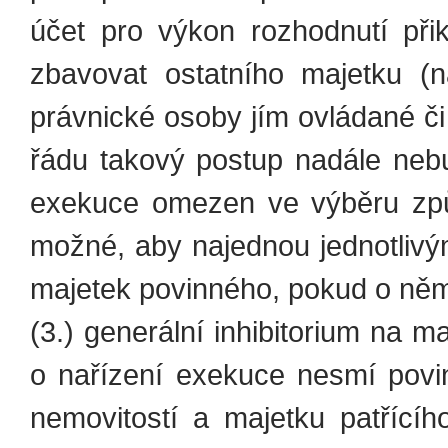
účet pro výkon rozhodnutí při
zbavovat ostatního majetku (
právnické osoby jím ovládané či
řádu takový postup nadále ne
exekuce omezen ve výběru způ
možné, aby najednou jednotlivý
majetek povinného, pokud o ně
(3.) generální inhibitorium na 
o nařízení exekuce nesmí pov
nemovitostí a majetku patřící