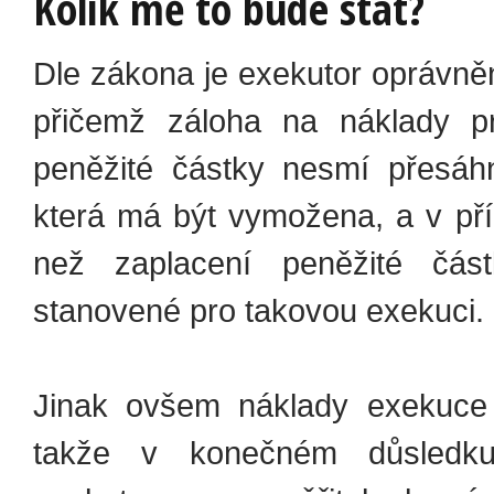
Kolik mě to bude stát?
Dle zákona je exekutor oprávně
přičemž záloha na náklady pr
peněžité částky nesmí přesá
která má být vymožena, a v pří
než zaplacení peněžité čá
stanovené pro takovou exekuci.
Jinak ovšem náklady exekuce 
takže v konečném důsledk