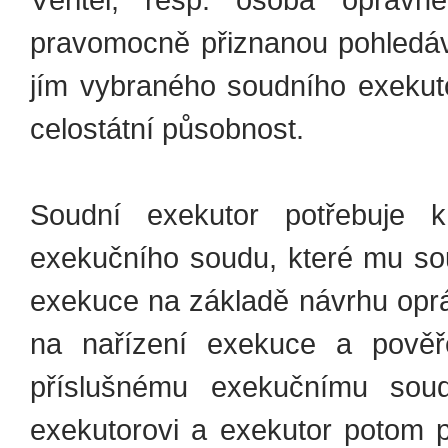
pravomocně přiznanou pohledáv
jím vybraného soudního exekut
celostátní působnost.
Soudní exekutor potřebuje k
exekučního soudu, které mu sou
exekuce na základě návrhu op
na nařízení exekuce a pověř
příslušnému exekučnímu so
exekutorovi a exekutor potom