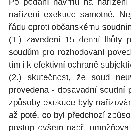
Po podání návrhu na nařízení
nařízení exekuce samotné. Ne
řádu oproti občanskému soudní
(1.) zavedení 15 denní lhůty 
soudům pro rozhodování povedo
tím i k efektivní ochraně subjekt
(2.) skutečnost, že soud ne
provedena - dosavadní soudní pr
způsoby exekuce byly nařizován
až poté, co byl předchozí způs
postup ovšem např. umožňoval 