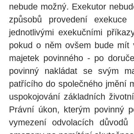
nebude možný. Exekutor nebud
způsobů provedení exekuce
jednotlivými exekučními příkaz
pokud o něm ovšem bude mít vě
majetek povinného - po doruč
povinný nakládat se svým ma
patřícího do společného jmění 
uspokojování základních životn
Právní úkon, kterým povinný por
vymezení odvolacích důvodů p