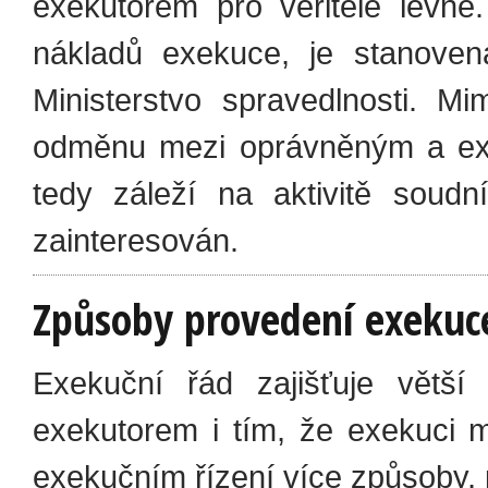
exekutorem pro věřitele levné
nákladů exekuce, je stanoven
Ministerstvo spravedlnosti. M
odměnu mezi oprávněným a ex
tedy záleží na aktivitě soud
zainteresován.
Způsoby provedení exekuc
Exekuční řád zajišťuje větší
exekutorem i tím, že exekuci 
exekučním řízení více způsoby,